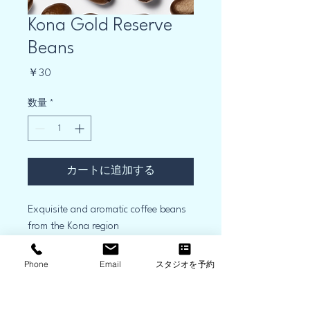
Kona Gold Reserve
Beans
価
￥30
格
数量
*
カートに追加する
Exquisite and aromatic coffee beans 
from the Kona region
Phone
Email
スタジオを予約