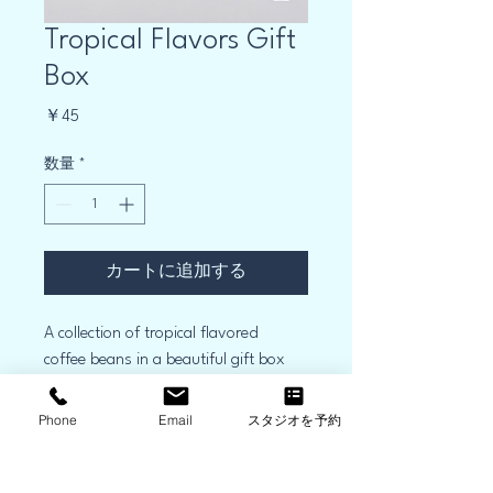
Tropical Flavors Gift
Box
価
￥45
格
数量
*
カートに追加する
A collection of tropical flavored 
coffee beans in a beautiful gift box
Phone
Email
スタジオを予約